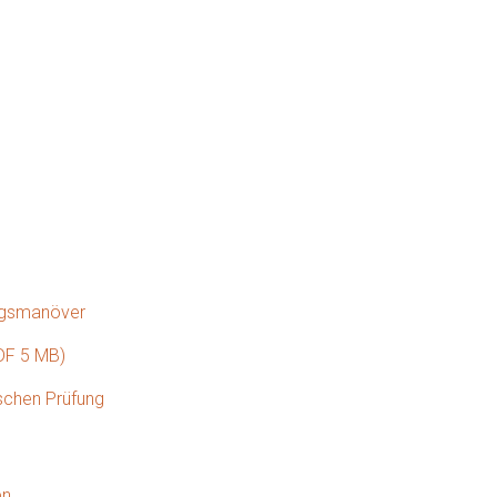
ngsmanöver
PDF 5 MB)
schen Prüfung
en