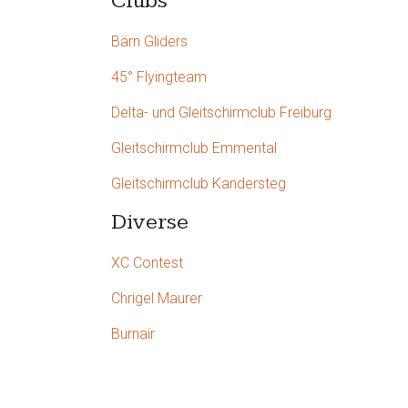
Clubs
Bärn Gliders
45° Flyingteam
Delta- und Gleitschirmclub Freiburg
Gleitschirmclub Emmental
Gleitschirmclub Kandersteg
Diverse
XC Contest
Chrigel Maurer
Burnair