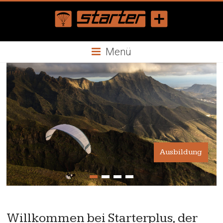
Skip
to
content
Starterplus
Menü
Gleitschirmflugschule
Bern
Ausbildung
Willkommen bei Starterplus, der