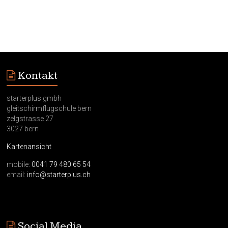
Kontakt
starterplus gmbh
gleitschirmflugschule bern
zelgstrasse 27
3027 bern
Kartenansicht
mobile:
0041 79 480 65 54
email:
info@starterplus.ch
Social Media