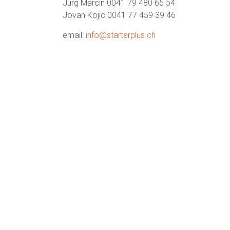
Jürg Marcin 0041 79 480 65 54
Jovan Kojic 0041 77 459 39 46
email:
info@starterplus.ch