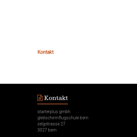
Kontakt
Kontakt
starterplus gmbh
gleitschirmflugschule bern
zelgstrasse 27
3027 bern