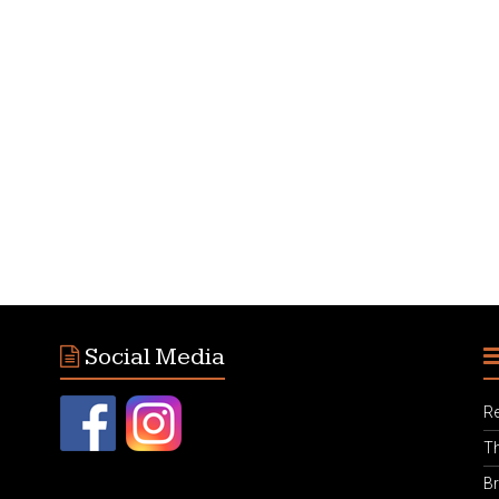
Social Media
Re
Th
Br