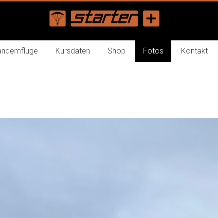
andemflüge
Kursdaten
Shop
Fotos
Kontakt