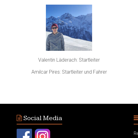
Valentin Läderach: Startleiter
Amilcar Pires: Startleiter und Fahrer
Social Media
Re