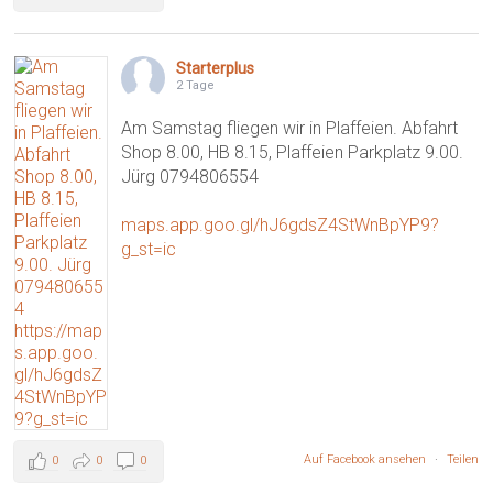
Starterplus
2 Tage
Am Samstag fliegen wir in Plaffeien. Abfahrt
Shop 8.00, HB 8.15, Plaffeien Parkplatz 9.00.
Jürg 0794806554
maps.app.goo.gl/hJ6gdsZ4StWnBpYP9?
g_st=ic
Auf Facebook ansehen
·
Teilen
0
0
0