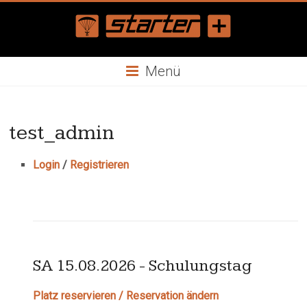
Skip
to
content
Starterplus
Menü
Gleitschirmflugschule
Bern
test_admin
Login
/
Registrieren
SA 15.08.2026 - Schulungstag
Platz reservieren / Reservation ändern